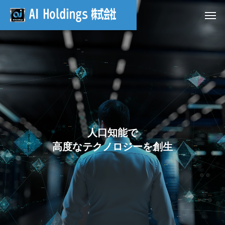
人
口
知
能
で
高
度
な
テ
ク
ノ
ロ
ジ
ー
を
創
生