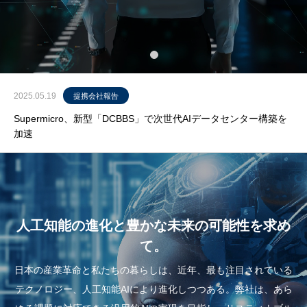
2025.05.19
提携会社報告
Supermicro、新型「DCBBS」で次世代AIデータセンター構築を
加速
人工知能の進化と豊かな未来の可能性を求め
て。
日本の産業革命と私たちの暮らしは、近年、最も注目されている
テクノロジー、人工知能AIにより進化しつつある。弊社は、あら