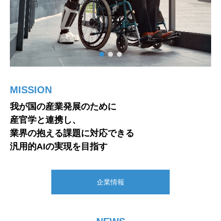
MISSION
PHILOSOPHY
VISION
我が国の産業発展のために
新しいことに
人類の平和的発展のために
産官学と連携し、
常にチャレンジする企業姿勢と
パートナー企業と開発した
業界の抱える課題に対応できる
アイデアを積極的に活かす
デバイスで未来の生活様式を
汎用的AIの実現を目指す
企業哲学を創業当初より遵守
イノベーション
企業情報
企業理念
お知らせ