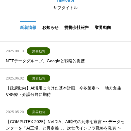
NEWS
サブタイトル
新着情報
お知らせ
提携会社報告
業界動向
2025.08.13
業界動向
NTTデータグループ、Googleと戦略的提携
2025.06.02
業界動向
【政府動向】AI活用に向けた基本計画、今冬策定へ ─ 地方創生
や医療・介護分野に期待
2025.05.20
業界動向
【COMPUTEX 2025】NVIDIA、AI時代の到来を宣言 〜 データセ
ンターを「AI工場」と再定義し、次世代インフラ戦略を発表 〜